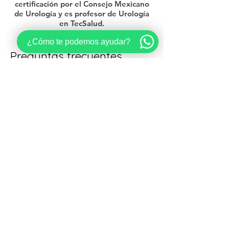
certificación por el Consejo Mexicano
de Urología y es profesor de Urología
en TecSalud.
¿Cómo te podemos ayudar?
Preguntas frecuentes
¿A qué edad debo empezar a revisarme
la próstata?
En general a los 50 años, o a los 45 si
hay antecedentes familiares de cáncer
de próstata.
¿El examen de próstata es incómodo?
La valoración moderna se apoya mucho
en el PSA y el ultrasonido. El examen
físico, cuando es necesario, es breve y
se realiza con respeto y
profesionalismo.
¿Necesito tener síntomas para
hacerme un check-up?
No. La idea de la revisión preventiva es