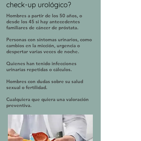
check-up urológico?
Hombres a partir de los 50 años, o
desde los 45 si hay antecedentes
familiares de cáncer de próstata.
Personas con síntomas urinarios, como
cambios en la micción, urgencia o
despertar varias veces de noche.
Quienes han tenido infecciones
urinarias repetidas o cálculos.
Hombres con dudas sobre su salud
sexual o fertilidad.
Cualquiera que quiera una valoración
preventiva.