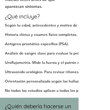
aparezcan síntomas.
¿Qué incluye?
Según tu edad, antecedentes y motivo de consulta, la revisió
Historia clínica y examen físico completos.
Antígeno prostático específico (PSA).
Análisis de sangre clave para evaluar la próstata.
Uroflujometría. Mide la fuerza y el patrón del chorro urinario
Ultrasonido urológico. Para revisar riñones, vejiga y próstata
Orientación personalizada según los hallazgos.
No todos los estudios aplican a todos los pacientes. El Dr. Ol
¿Quién debería hacerse un