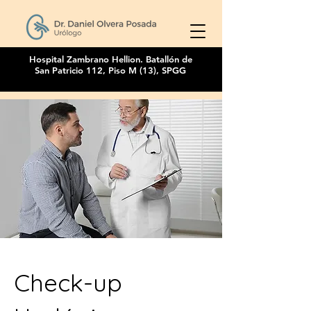
Hospital Zambrano Hellion. Batallón de
San Patricio 112, Piso M (13), SPGG
Check-up