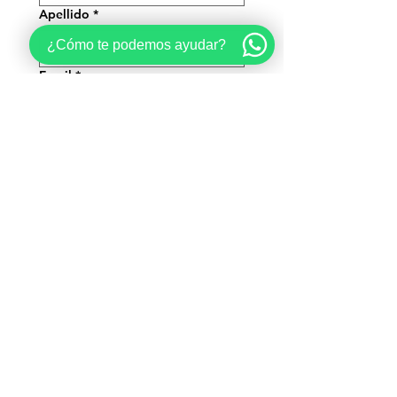
Apellido
*
¿Cómo te podemos ayudar?
Email
*
Teléfono
*
Fecha tentativa que le gustaría
consultar
Comentarios
Enviar