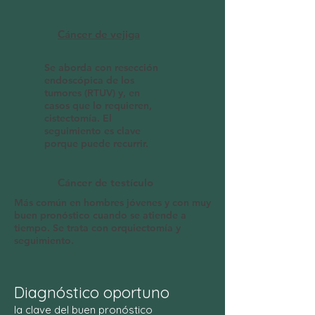
Cáncer de vejiga
Se aborda con resección
endoscópica de los
tumores (RTUV) y, en
casos que lo requieren,
cistectomía. El
seguimiento es clave
porque puede recurrir.
Cáncer de testículo
Más común en hombres jóvenes y con muy
buen pronóstico cuando se atiende a
tiempo. Se trata con orquiectomía y
seguimiento.
Diagnóstico oportuno
la clave del buen pronóstico