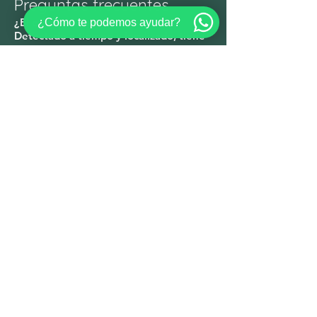
Preguntas frecuentes
¿El cáncer de próstata se cura?
¿Cómo te podemos ayudar?
Detectado a tiempo y localizado, tiene
altas tasas de control y curación. Por
eso es clave la detección con PSA y
valoración.
¿La cirugía robótica es mejor para el
cáncer de próstata?
Ofrece resultados oncológicos
equivalentes a la cirugía abierta, con
mejor preservación de la continencia y
la función sexual y una recuperación
más rápida en manos expertas.
¿Qué síntomas debo vigilar?
Sangre en la orina, una masa en el
testículo, dolor lumbar persistente o
cambios urinarios. Ante cualquiera,
acude pronto.
¿Se puede conservar el riñón en el
cáncer renal?
En muchos casos sí, mediante