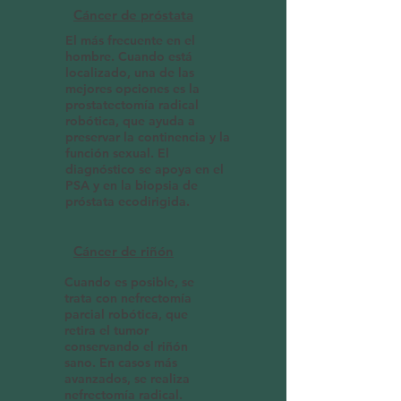
Cáncer de próstata
El más frecuente en el
hombre. Cuando está
localizado, una de las
mejores opciones es la
prostatectomía radical
robótica, que ayuda a
preservar la continencia y la
función sexual. El
diagnóstico se apoya en el
PSA y en la biopsia de
próstata ecodirigida.
Cáncer de riñón
Cuando es posible, se
trata con nefrectomía
parcial robótica, que
retira el tumor
conservando el riñón
sano. En casos más
avanzados, se realiza
nefrectomía radical.